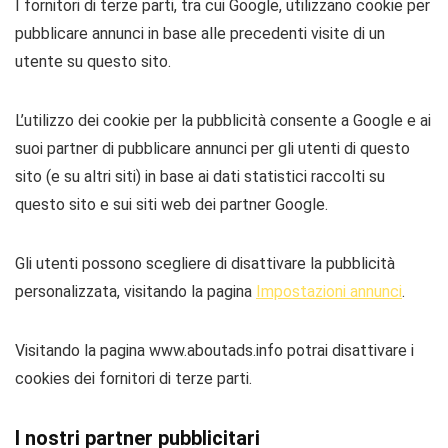
I fornitori di terze parti, tra cui Google, utilizzano cookie per
pubblicare annunci in base alle precedenti visite di un
utente su questo sito.
L’utilizzo dei cookie per la pubblicità consente a Google e ai
suoi partner di pubblicare annunci per gli utenti di questo
sito (e su altri siti) in base ai dati statistici raccolti su
questo sito e sui siti web dei partner Google.
Gli utenti possono scegliere di disattivare la pubblicità
personalizzata, visitando la pagina
Impostazioni annunci
.
Visitando la pagina www.aboutads.info potrai disattivare i
cookies dei fornitori di terze parti.
I nostri partner pubblicitari