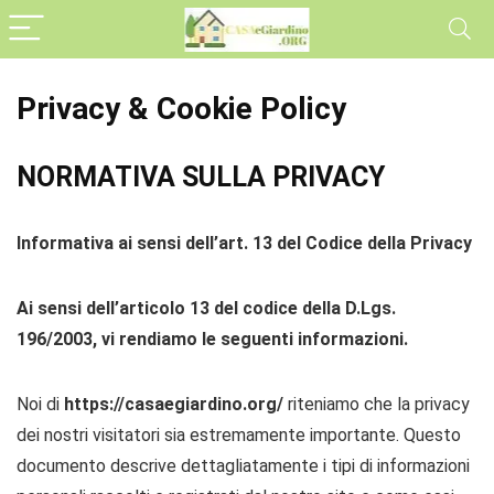
Privacy & Cookie Policy
NORMATIVA SULLA PRIVACY
Informativa ai sensi dell’art. 13 del Codice della Privacy
Ai sensi dell’articolo 13 del codice della D.Lgs.
196/2003, vi rendiamo le seguenti informazioni.
Noi di
https://casaegiardino.org/
riteniamo che la privacy
dei nostri visitatori sia estremamente importante. Questo
documento descrive dettagliatamente i tipi di informazioni