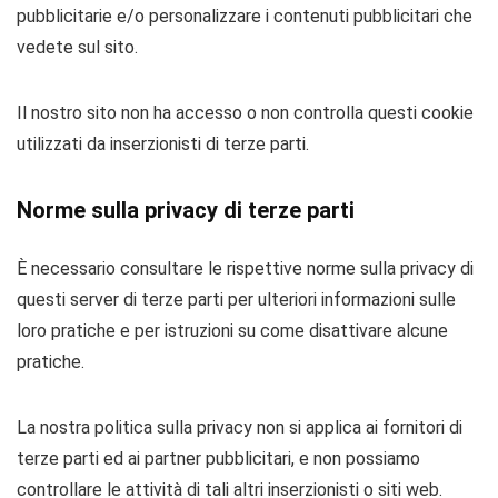
pubblicitarie e/o personalizzare i contenuti pubblicitari che
vedete sul sito.
Il nostro sito non ha accesso o non controlla questi cookie
utilizzati da inserzionisti di terze parti.
Norme sulla privacy di terze parti
È necessario consultare le rispettive norme sulla privacy di
questi server di terze parti per ulteriori informazioni sulle
loro pratiche e per istruzioni su come disattivare alcune
pratiche.
La nostra politica sulla privacy non si applica ai fornitori di
terze parti ed ai partner pubblicitari, e non possiamo
controllare le attività di tali altri inserzionisti o siti web.