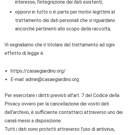
interesse, l’integrazione dei dati esistenti;
opporvi in tutto o in parte per motivi legittimi al
trattamento dei dati personali che vi riguardano
ancorché pertinenti allo scopo della raccolta;
Vi segnaliamo che il titolare del trattamento ad ogni
effetto di legge è:
https://casaegiardino.org/
E-mail: admin@casaegiardino.org
Per esercitare i diritti previsti all’art. 7 del Codice della
Privacy ovvero per la cancellazione dei vostri dati
dall’archivio, è sufficiente contattarci attraverso uno dei
canali messi a disposizione.
Tutti i dati sono protetti attraverso l’uso di antivirus,