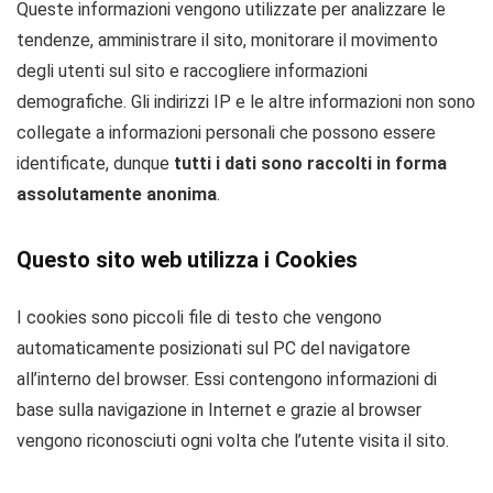
Queste informazioni vengono utilizzate per analizzare le
tendenze, amministrare il sito, monitorare il movimento
degli utenti sul sito e raccogliere informazioni
demografiche. Gli indirizzi IP e le altre informazioni non sono
collegate a informazioni personali che possono essere
identificate, dunque
tutti i dati sono raccolti in forma
assolutamente anonima
.
Questo sito web utilizza i Cookies
I cookies sono piccoli file di testo che vengono
automaticamente posizionati sul PC del navigatore
all’interno del browser. Essi contengono informazioni di
base sulla navigazione in Internet e grazie al browser
vengono riconosciuti ogni volta che l’utente visita il sito.