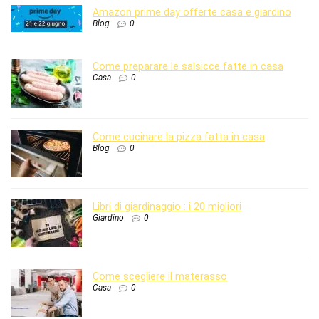
Amazon prime day offerte casa e giardino
Blog
0
Come preparare le salsicce fatte in casa
Casa
0
Come cucinare la pizza fatta in casa
Blog
0
Libri di giardinaggio : i 20 migliori
Giardino
0
Come scegliere il materasso
Casa
0