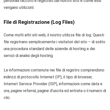
personali raccolti e registrati dal nostro sito e come essi
vengano utilizzati.
File di Registrazione (Log Files)
Come molti altri siti web, il nostro utilizza file di log. Questi
file registrano semplicemente i visitatori del sito – di solito
una procedura standard delle aziende di hosting e dei
servizi di analisi degli hosting.
Le informazioni contenute nei file di registro comprendono
indirizzi di protocollo Internet (IP), il tipo di browser,
Internet Service Provider (ISP), informazioni come data e
ora, pagine referral, pagine d’uscita ed entrata o il numero di
clic.