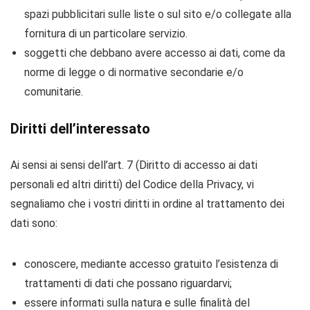
spazi pubblicitari sulle liste o sul sito e/o collegate alla
fornitura di un particolare servizio.
soggetti che debbano avere accesso ai dati, come da
norme di legge o di normative secondarie e/o
comunitarie.
Diritti dell’interessato
Ai sensi ai sensi dell’art. 7 (Diritto di accesso ai dati
personali ed altri diritti) del Codice della Privacy, vi
segnaliamo che i vostri diritti in ordine al trattamento dei
dati sono:
conoscere, mediante accesso gratuito l’esistenza di
trattamenti di dati che possano riguardarvi;
essere informati sulla natura e sulle finalità del