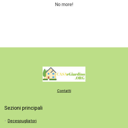
No more!
Contatti
Sezioni principali
Decespugliatori