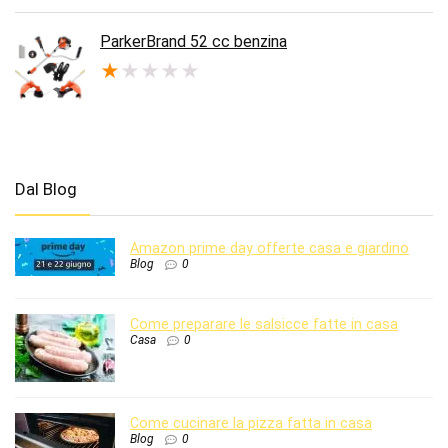
prezzo
prezzo
originale
attuale
era:
è:
ParkerBrand 52 cc benzina
€189.95.
€122.44.
★
★
★
★
★
Dal Blog
Amazon prime day offerte casa e giardino
Blog
0
Come preparare le salsicce fatte in casa
Casa
0
Come cucinare la pizza fatta in casa
Blog
0