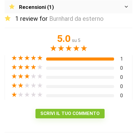
Recensioni (1)
1 review for
Burnhard da esterno
5.0
su 5
★
★
★
★
★
★
★
★
★
★
1
★
★
★
★
★
0
★
★
★
★
★
0
★
★
★
★
★
0
★
★
★
★
★
0
SCRIVI IL TUO COMMENTO