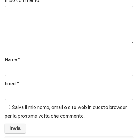
Il tuo commento:
*
el
e su
su 5
la
5
su
5
Name
*
Email
*
Salva il mio nome, email e sito web in questo browser
per la prossima volta che commento.