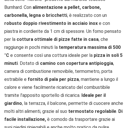
Burnhard. Con
alimentazione a pellet, carbone,
carbonella, legna o bricchetti
, è realizzato con un
robusto doppio rivestimento in acciaio inox
e con
piastra in cordierite da 1 cm di spessore. Un forno pensato
per la
cottura ottimale di pizze fatte in casa
, che
raggiunge in pochi minuti la
temperatura massima di 500
°C
e consente così una cottura ideale per la
pizza in soli 5
minuti
. Dotato di
camino con copertura antipioggia
,
camera di combustione removibile, termometro, porta
estraibile e
fornito di pala per pizza
, mantiene a lungo il
calore e viene facilmente ricaricato del combustibile
tramite l’apposito sportello di ricarica.
Ideale per il
giardino
, la terrazza, il balcone, permette di cuocere anche
molti altri alimenti, grazie al suo
termostato regolabile
.
Di
facile installazione,
è comodo da trasportare grazie ai
suoi piedini ripiegabili e anche molto pratico da pulire.