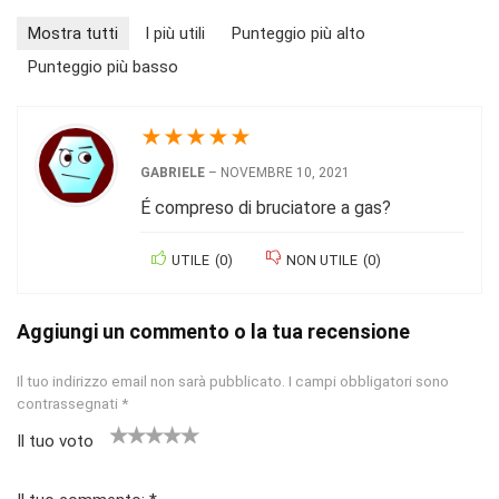
Mostra tutti
I più utili
Punteggio più alto
Punteggio più basso
★
★
★
★
★
GABRIELE
–
NOVEMBRE 10, 2021
É compreso di bruciatore a gas?
UTILE
(
0
)
NON UTILE
(
0
)
Aggiungi un commento o la tua recensione
Il tuo indirizzo email non sarà pubblicato.
I campi obbligatori sono
contrassegnati
*
Il tuo voto
1
2
3
4 stelle
5 stelle su
st
stell
stelle
su 5
5