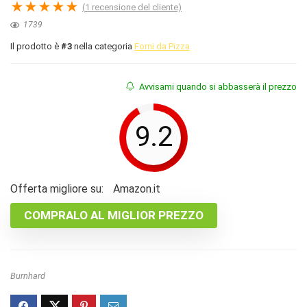
★
★
★
★
★
(
1
recensione del cliente)
1739
Il prodotto è
#3
nella categoria
Forni da Pizza
Avvisami quando si abbasserà il prezzo
9.2
Offerta migliore su:
Amazon.it
COMPRALO AL MIGLIOR PREZZO
Burnhard