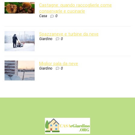
Castagne: quando raccoglierle come
conservarle e cucinarle
Casa
0
Spazzaneve e turbine da neve
Giardino
0
Miglior pala da neve
Giardino
0