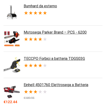
Burnhard da esterno
★
★
★
★
★
Motosega Parker Brand – PCS - 6200
★
★
★
★
★
TECCPO Forbici a batteria TDGS03G
★
★
★
★
★
Einhell 4501760 Elettrosega a Batteria
★
★
★
★
★
€
189.95
Il
Il
€
122.44