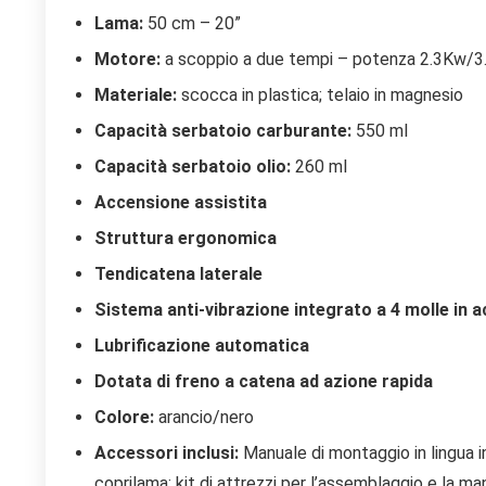
Lama:
50 cm – 20”
Motore:
a scoppio a due tempi – potenza 2.3Kw/3.
Materiale:
scocca in plastica; telaio in magnesio
Capacità serbatoio carburante:
550 ml
Capacità serbatoio olio:
260 ml
Accensione assistita
Struttura ergonomica
Tendicatena laterale
Sistema anti-vibrazione integrato a 4 molle in a
Lubrificazione automatica
Dotata di freno a catena ad azione rapida
Colore:
arancio/nero
Accessori inclusi:
Manuale di montaggio in lingua ing
coprilama; kit di attrezzi per l’assemblaggio e la ma