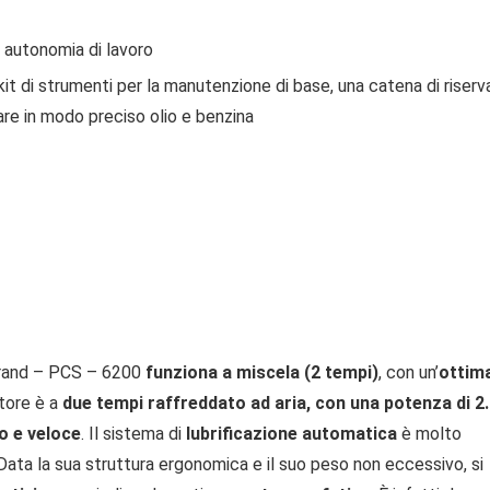
 autonomia di lavoro
 di strumenti per la manutenzione di base, una catena di riserva
are in modo preciso olio e benzina
Brand – PCS – 6200
funziona a miscela (2 tempi)
, con un’
ottim
otore è a
due tempi raffreddato ad aria, con una potenza di 2
so e veloce
. Il sistema di
lubrificazione automatica
è molto
Data la sua struttura ergonomica e il suo peso non eccessivo, si