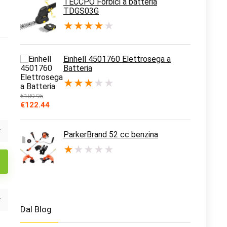
TECCPO Forbici a batteria
TDGS03G
★
★
★
★
★
Einhell 4501760 Elettrosega a
Batteria
★
★
★
★
★
€
189.95
Il
Il
€
122.44
prezzo
prezzo
originale
attuale
era:
è:
ParkerBrand 52 cc benzina
€189.95.
€122.44.
★
★
★
★
★
Dal Blog