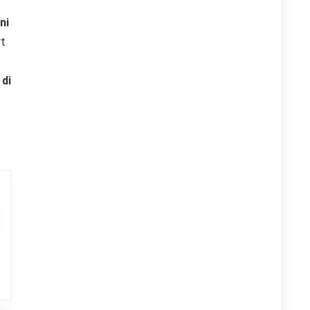
ni
rt
 di