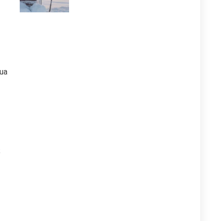
gua
;