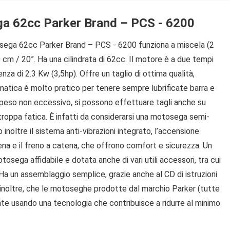
a 62cc Parker Brand – PCS - 6200
sega 62cc Parker Brand – PCS - 6200 funziona a miscela (2
 cm / 20”. Ha una cilindrata di 62cc. Il motore è a due tempi
nza di 2.3 Kw (3,5hp). Offre un taglio di ottima qualità,
omatica è molto pratico per tenere sempre lubrificate barra e
 peso non eccessivo, si possono effettuare tagli anche su
 troppa fatica. È infatti da considerarsi una motosega semi-
inoltre il sistema anti-vibrazioni integrato, l’accensione
tena e il freno a catena, che offrono comfort e sicurezza. Un
sega affidabile e dotata anche di vari utili accessori, tra cui
. Ha un assemblaggio semplice, grazie anche al CD di istruzioni
re, inoltre, che le motoseghe prodotte dal marchio Parker (tutte
ate usando una tecnologia che contribuisce a ridurre al minimo