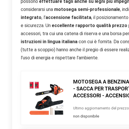
possono
effettuare tagli anche su legni più impegn
considerarsi una
motosega semi-professionale
, in
integrato
, l’
accensione facilitata
, il posizionament
e sicurezza. Un
eccellente rapporto qualità prezzo
accessori, tra cui una catena di riserva e una borsa per
istruzioni in lingua italiana
con cui è fornita. Da con
(tutte a scoppio) hanno anche il pregio di essere real
l’uso di energia e rispettare l’ambiente.
MOTOSEGA A BENZINA 
- SACCA PER TRASPORT
ACCESSORI - ACCENSI
Ultimo aggiornamento del prezzo
non disponibile