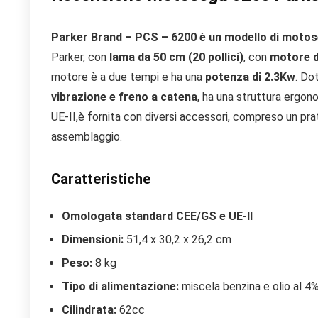
Parker Brand – PCS – 6200 è un modello di motos
Parker, con
lama da 50 cm (20 pollici)
, con
motore d
motore è a due tempi e ha una
potenza di 2.3Kw
. Do
vibrazione e freno a catena
, ha una struttura ergon
UE-II,è fornita con diversi accessori, compreso un prat
assemblaggio.
Caratteristiche
Omologata standard CEE/GS e UE-II
Dimensioni:
51,4 x 30,2 x 26,2 cm
Peso:
8 kg
Tipo di alimentazione:
miscela benzina e olio al 4
Cilindrata:
62cc