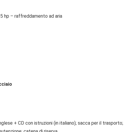
5 hp – raffreddamento ad aria
cciaio
lese + CD con istruzioni (in italiano); sacca per il trasporto;
nutenzione; catena di riserva