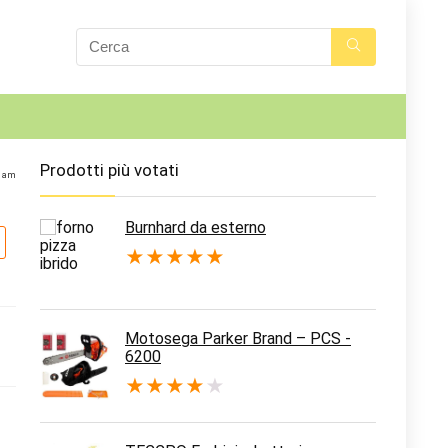
Prodotti più votati
3 am
Burnhard da esterno
★
★
★
★
★
Motosega Parker Brand – PCS -
6200
★
★
★
★
★