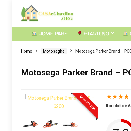
HOME PAGE
GIARDINO
Home
Motoseghe
Motosega Parker Brand – PC
Motosega Parker Brand – P
★
★
★
★
QUALITÀ TOP
Il prodotto è
#