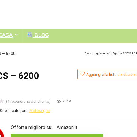
CASA
BLOG
S – 6200
Prezzo aggiornato il: Agosto 5, 2026 8:3
CS – 6200
Aggiungi alla lista dei desideri
★
(
1
recensione del cliente)
2059
3
nella categoria
Motoseghe
Offerta migliore su:
Amazon.it