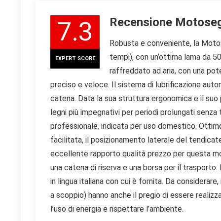
Recensione Motoseg
7.3
Robusta e conveniente, la Moto
tempi), con un’ottima lama da 50
EXPERT SCORE
raffreddato ad aria, con una pote
preciso e veloce. Il sistema di lubrificazione aut
catena. Data la sua struttura ergonomica e il suo
legni più impegnativi per periodi prolungati senza
professionale, indicata per uso domestico. Ottimo 
facilitata, il posizionamento laterale del tendica
eccellente rapporto qualità prezzo per questa moto
una catena di riserva e una borsa per il trasporto
in lingua italiana con cui è fornita. Da considera
a scoppio) hanno anche il pregio di essere realizz
l’uso di energia e rispettare l’ambiente.