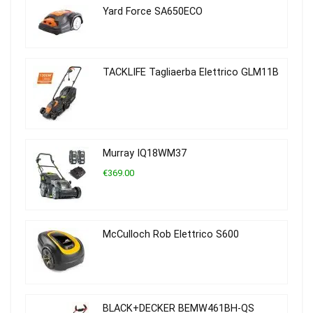
Yard Force SA650ECO
TACKLIFE Tagliaerba Elettrico GLM11B
Murray IQ18WM37
€369.00
McCulloch Rob Elettrico S600
BLACK+DECKER BEMW461BH-QS