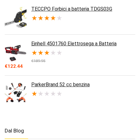
TECCPO Forbici a batteria TDGS03G
★
★
★
★
★
Einhell 4501760 Elettrosega a Batteria
★
★
★
★
★
€
189.95
Il
Il
€
122.44
prezzo
prezzo
originale
attuale
era:
è:
ParkerBrand 52 cc benzina
€189.95.
€122.44.
★
★
★
★
★
Dal Blog