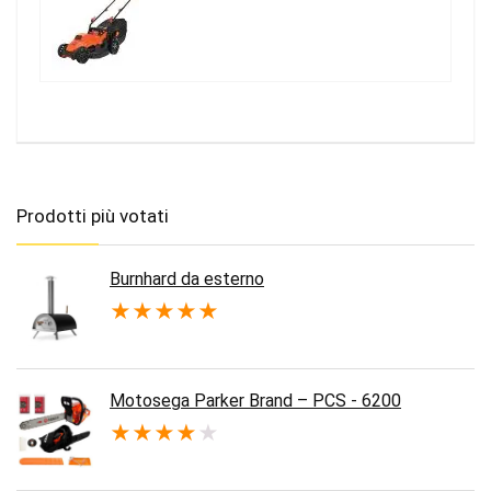
Prodotti più votati
Burnhard da esterno
★
★
★
★
★
Motosega Parker Brand – PCS - 6200
★
★
★
★
★