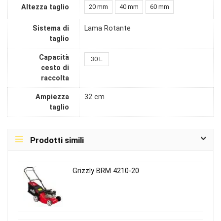
Altezza taglio
20 mm
40 mm
60 mm
Sistema di
Lama Rotante
taglio
Capacità
30 L
cesto di
raccolta
Ampiezza
32 cm
taglio
Prodotti simili
Grizzly BRM 4210-20