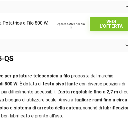
VEDI
otatrice a Filo 800 W,
Agosto 5, 2026 7:54 am
L'OFFERTA
5-QS
e per potature telescopica a filo
proposta dal marchio
di 800 W
. È dotata di
testa pivottante
con diverse posizioni di
iù difficilmente accessibili. L’
asta regolabile fino a 2,7 m
di cu
za bisogno di utilizzare scale. Arriva a
tagliare rami fino a circa
lpo e sistema di arresto della catena
, nonché di
lubrificazi
en lubrificato e pronto all’uso.