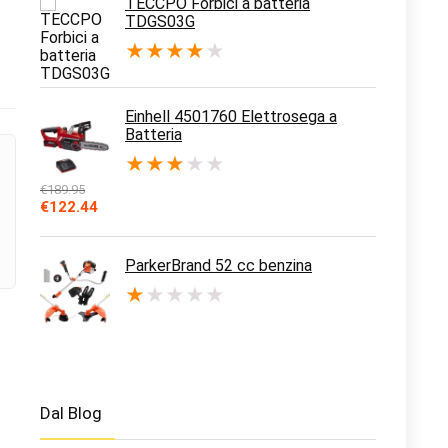
TECCPO Forbici a batteria
TDGS03G
★
★
★
★
★
Einhell 4501760 Elettrosega a
Batteria
★
★
★
★
★
€
189.95
Il
Il
€
122.44
prezzo
prezzo
originale
attuale
era:
è:
ParkerBrand 52 cc benzina
€189.95.
€122.44.
★
★
★
★
★
Dal Blog