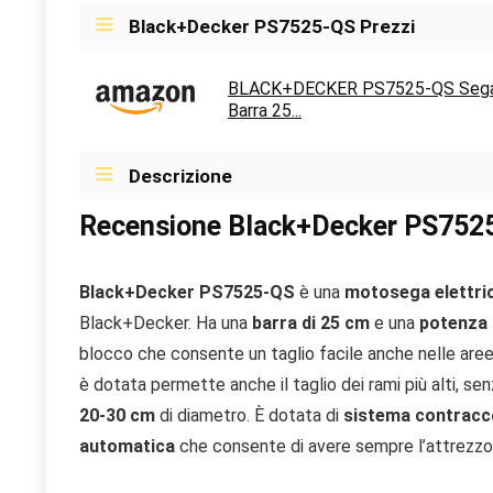
Black+Decker PS7525-QS Prezzi
BLACK+DECKER PS7525-QS Sega P
Barra 25...
Descrizione
Recensione Black+Decker PS752
Black+Decker PS7525-QS
è una
motosega elettric
Black+Decker. Ha una
barra di 25 cm
e una
potenza 
blocco che consente un taglio facile anche nelle aree p
è dotata permette anche il taglio dei rami più alti, sen
20-30 cm
di diametro. È dotata di
sistema contracco
automatica
che consente di avere sempre l’attrezzo b