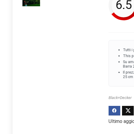
6.5
Tutti 
This p
Su ama
Barra 
Il pre
25 cm 
Black+Decker
Ultimo aggi