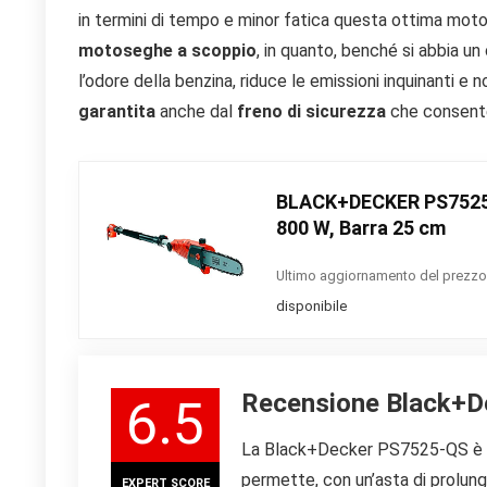
in termini di tempo e minor fatica questa ottima mot
motoseghe a scoppio
, in quanto, benché si abbia un
l’odore della benzina, riduce le emissioni inquinanti 
garantita
anche dal
freno di sicurezza
che consente 
BLACK+DECKER PS7525-Q
800 W, Barra 25 cm
Ultimo aggiornamento del prezzo
disponibile
Recensione Black+
6.5
La Black+Decker PS7525-QS è u
permette, con un’asta di prolunga
EXPERT SCORE