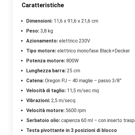
Caratteristiche
Dimensioni:
11,6 x 91,6 x 21,6 cm
Peso:
3,8 kg
Azionamento:
elettrico 230V
Tipo motore:
elettrico monofase Black+Decker
Potenza motore:
800W
Lunghezza barra:
25 cm
Catena:
Oregon PJ – 40 maglie – passo 3/8”
Velocità di taglio:
11,5 m/sec mq
Vibrazioni:
2,5 m/secq
Velocità motore:
5600 rpm
Serbatoio olio:
capienza 60 ml – con inserto traspar
Testa pivottante in 3 posizioni di blocco