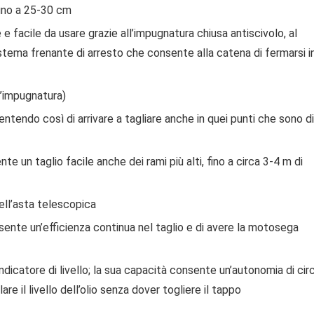
fino a 25-30 cm
e facile da usare grazie all’impugnatura chiusa antiscivolo, al
istema frenante di arresto che consente alla catena di fermarsi i
l’impugnatura)
sentendo così di arrivare a tagliare anche in quei punti che sono di
te un taglio facile anche dei rami più alti, fino a circa 3-4 m di
ell’asta telescopica
sente un’efficienza continua nel taglio e di avere la motosega
 indicatore di livello; la sua capacità consente un’autonomia di cir
re il livello dell’olio senza dover togliere il tappo