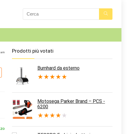
Prodotti più votati
4 am
Burnhard da esterno
★
★
★
★
★
Motosega Parker Brand – PCS -
6200
★
★
★
★
★
zzo