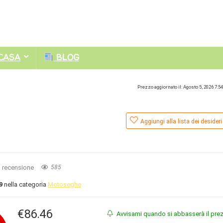
CASA
BLOG
Prezzo aggiornato il: Agosto 5, 2026 7:5
Aggiungi alla lista dei desideri
a recensione
585
9
nella categoria
Motoseghe
€
86.46
Avvisami quando si abbasserà il pre