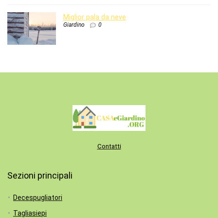
Miglior pala da neve
Giardino
0
Contatti
Sezioni principali
Decespugliatori
Tagliasiepi