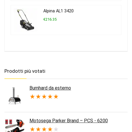
Alpina AL1 3420
€216.35
Prodotti più votati
Burnhard da esterno
★
★
★
★
★
Motosega Parker Brand – PCS - 6200
★
★
★
★
★