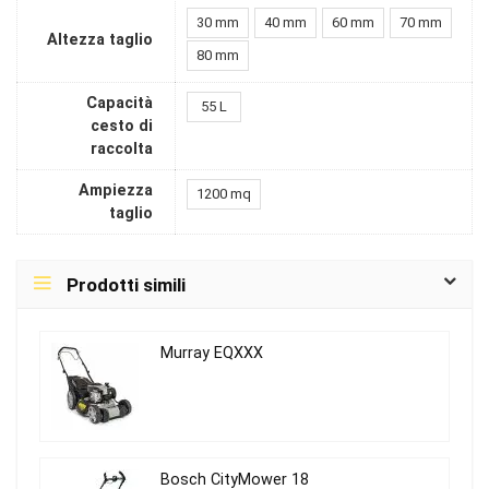
30 mm
40 mm
60 mm
70 mm
Altezza taglio
80 mm
Capacità
55 L
cesto di
raccolta
Ampiezza
1200 mq
taglio
Prodotti simili
Murray EQXXX
Bosch CityMower 18