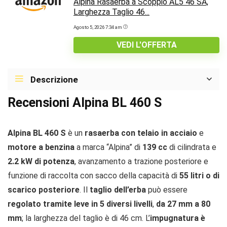
Alpina Rasaerba a Scoppio AL5 46 SA,
Larghezza Taglio 46...
Agosto 5, 2026 7:34 am
VEDI L'OFFERTA
Descrizione
Recensioni Alpina BL 460 S
Alpina BL 460 S
è un
rasaerba con telaio in acciaio
e
motore a benzina
a marca “Alpina” di
139 cc
di cilindrata e
2.2 kW di potenza
, avanzamento a trazione posteriore e
funzione di raccolta con sacco della capacità di
55 litri o di
scarico posteriore
. Il
taglio dell’erba
può essere
regolato tramite leve in 5 diversi livelli
,
da 27 mm a 80
mm
; la larghezza del taglio è di 46 cm. L’
impugnatura è