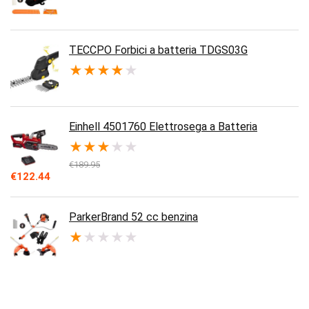
TECCPO Forbici a batteria TDGS03G
★
★
★
★
★
Einhell 4501760 Elettrosega a Batteria
★
★
★
★
★
€
189.95
Il
Il
€
122.44
prezzo
prezzo
originale
attuale
era:
è:
ParkerBrand 52 cc benzina
€189.95.
€122.44.
★
★
★
★
★