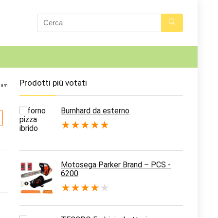
Prodotti più votati
0 am
Burnhard da esterno
★
★
★
★
★
Motosega Parker Brand – PCS -
6200
★
★
★
★
★