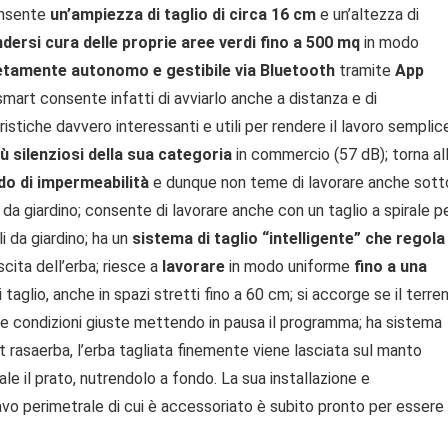
nsente
un’ampiezza di taglio di circa 16 cm
e un’altezza di
dersi cura delle proprie aree verdi fino a 500 mq
in modo
tamente autonomo e gestibile via Bluetooth
tramite
App
smart consente infatti di avviarlo anche a distanza e di
ristiche davvero interessanti e utili per rendere il lavoro semplic
ù silenziosi della sua categoria
in commercio (57 dB); torna al
o di impermeabilità
e dunque non teme di lavorare anche sott
 da giardino; consente di lavorare anche con un taglio a spirale p
li da giardino; ha un
sistema di taglio “intelligente” che regola
scita dell’erba; riesce a
lavorare
in modo uniforme
fino a una
taglio, anche in spazi stretti fino a 60 cm; si accorge se il terre
le condizioni giuste mettendo in pausa il programma; ha sistema
t rasaerba, l’erba tagliata finemente viene lasciata sul manto
e il prato, nutrendolo a fondo. La sua installazione e
vo perimetrale di cui è accessoriato è subito pronto per essere