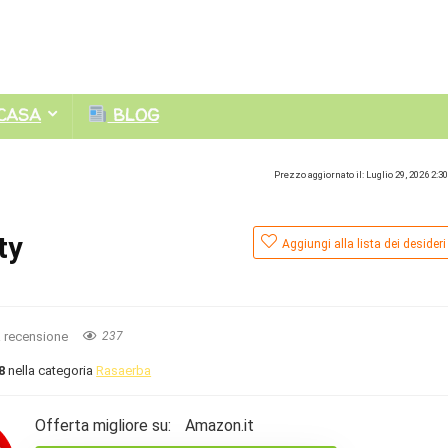
CASA
BLOG
Prezzo aggiornato il: Luglio 29, 2026 2:3
ty
Aggiungi alla lista dei desideri
a recensione
237
8
nella categoria
Rasaerba
Offerta migliore su:
Amazon.it