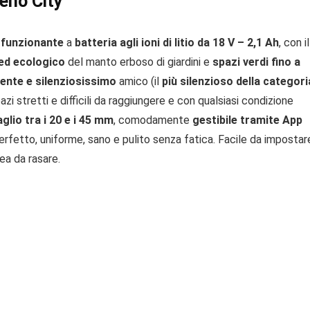
eno City
 funzionante
a
batteria agli ioni di litio da 18 V – 2,1 Ah
, con il
 ed ecologico
del manto erboso di giardini e
spazi verdi fino a
iente e silenziosissimo
amico (il
più silenzioso della categori
spazi stretti e difficili da raggiungere e con qualsiasi condizione
aglio tra i 20 e i 45 mm
, comodamente
gestibile tramite App
erfetto, uniforme, sano e pulito senza fatica. Facile da impostar
ea da rasare.