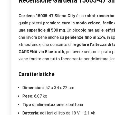
Recensione
Gardena 15005-47 Sil
Gardena 15005-47 Sileno City
è un
robot rasaerba
quale potersi
prendere cura in modo veloce, facile
una superficie di 500 mq
. Un
piccolo ma agile
,
effic
che lavora bene anche su
pendenze fino al 25%
, in 
atmosferica, che consente di
regolare l’altezza di t
GARDENA via Bluetooth
, per avere sempre il prato p
viene fornito con tutto l’occorrente per delimitare l’ar
Caratteristiche
Dimensioni
: 52 x 34 x 22 cm
Peso
: 6,07 kg
Tipo di alimentazione
: a batteria
Batteria
: agli ioni di litio da 18 V – 2,1 Ah