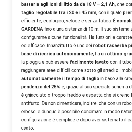
batteria agli ioni di litio da da 18 V – 2,1 Ah,
che co
taglio regolabile tra i 20 e i 45 mm
, con il quale
pren
efficiente, ecologico, veloce e senza fatica. È
comple
GARDENA
fino a una distanza di 10 m. Il suo sistema 
configurarne alcune funzionalità. Ha funzioni e caratte
ed efficace. Innanzitutto è uno dei
robot rasaerba pi
base di ricarica autonomamente
; ha un
ottimo grad
la pioggia e può essere
facilmente lavato
con il tubo
raggiungere aree difficili come sotto gli arredi o i mobi
automaticamente il tempo di taglio
in base alla cre
pendenza del 25%
e, grazie al suo speciale schema di 
è ghiacciato o troppo freddo e aspetta che si creino 
antifurto. Da non dimenticare, inoltre, che con un robo
erboso, e dunque è possibile concimare in modo natural
configurazione è semplice e dopo aver sistemato il ca
usato.