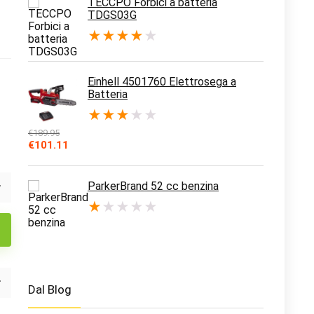
TECCPO Forbici a batteria
TDGS03G
★
★
★
★
★
Einhell 4501760 Elettrosega a
Batteria
★
★
★
★
★
€
189.95
Il
Il
€
101.11
prezzo
prezzo
originale
attuale
era:
è:
ParkerBrand 52 cc benzina
€189.95.
€101.11.
★
★
★
★
★
Dal Blog