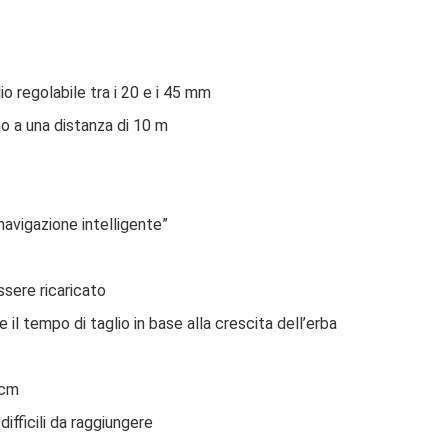
io regolabile tra i 20 e i 45 mm
o a una distanza di 10 m
“navigazione intelligente”
sere ricaricato
l tempo di taglio in base alla crescita dell’erba
 cm
difficili da raggiungere