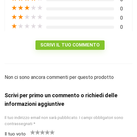
★
★
★
★
★
0
★
★
★
★
★
0
★
★
★
★
★
0
SCRIVI IL TUO COMMENTO
Non ci sono ancora commenti per questo prodotto
Scrivi per primo un commento o richiedi delle
informazioni aggiuntive
Il tuo indirizzo email non sarà pubblicato.
I campi obbligatori sono
contrassegnati
*
Il tuo voto