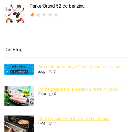
era:
è:
ParkerBrand 52 cc benzina
€189.95.
€122.44.
★
★
★
★
★
Dal Blog
Amazon prime day offerte casa e giardino
Blog
0
Come preparare le salsicce fatte in casa
Casa
0
Come cucinare la pizza fatta in casa
Blog
0