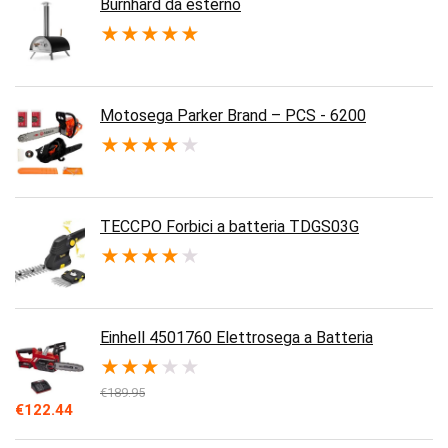
Burnhard da esterno
★
★
★
★
★
Motosega Parker Brand – PCS - 6200
★
★
★
★
★
TECCPO Forbici a batteria TDGS03G
★
★
★
★
★
Einhell 4501760 Elettrosega a Batteria
★
★
★
★
★
€
189.95
Il
Il
€
122.44
prezzo
prezzo
originale
attuale