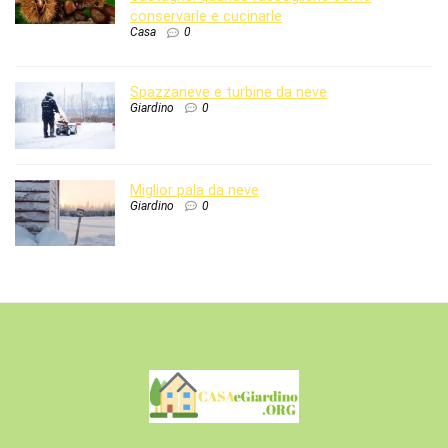
conservarle e cucinarle
Casa
0
Spazzaneve e turbine da neve
Giardino
0
Miglior pala da neve
Giardino
0