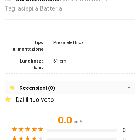
Tagliasiepi a Batteria
Tipo
Presa elettrica
alimentazione
Lunghezza
61 cm
lama
Recensioni (0)
Dai il tuo voto
0.0
su 5
★
★
★
★
★
0
★
★
★
★
★
0