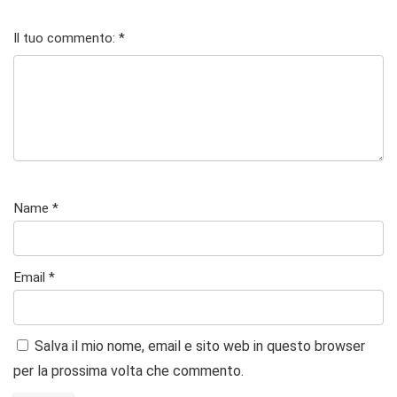
1
2
3
4 stelle
5 stelle su
st
stell
stelle
su 5
5
Il tuo commento:
*
el
e su
su 5
la
5
su
5
Name
*
Email
*
Salva il mio nome, email e sito web in questo browser
per la prossima volta che commento.