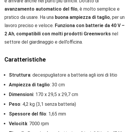
e arrivare anche nei punti più difficili. Dotato di
avanzamento automatico del filo
, è molto semplice e
pratico da usare. Ha una
buona ampiezza di taglio
, per un
lavoro preciso e veloce.
Funziona con batterie da 40 V –
2 Ah
,
compatibili con molti prodotti Greenworks
nel
settore del giardinaggio e dell’officina.
Caratteristiche
Struttura
: decespugliatore a batteria agli ioni di litio
Ampiezza di taglio
: 30 cm
Dimensioni
: 170 x 29,5 x 29,7 cm
Peso
: 4,2 kg (3,1 senza batteria)
Spessore del filo
: 1,65 mm
Velocità
: 7000 rpm