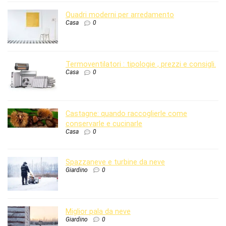
Quadri moderni per arredamento
Casa
0
Termoventilatori : tipologie , prezzi e consigli.
Casa
0
Castagne: quando raccoglierle come
conservarle e cucinarle
Casa
0
Spazzaneve e turbine da neve
Giardino
0
Miglior pala da neve
Giardino
0