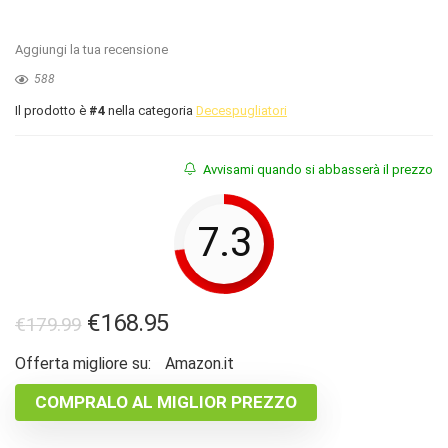
Aggiungi la tua recensione
588
Il prodotto è
#4
nella categoria
Decespugliatori
Avvisami quando si abbasserà il prezzo
7.3
Il
Il
€
168.95
€
179.99
prezzo
prezzo
Offerta migliore su:
Amazon.it
originale
attuale
COMPRALO AL MIGLIOR PREZZO
era:
è:
€179.99.
€168.95.