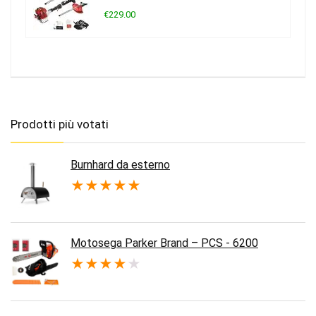
€229.00
Prodotti più votati
Burnhard da esterno
★
★
★
★
★
Motosega Parker Brand – PCS - 6200
★
★
★
★
★