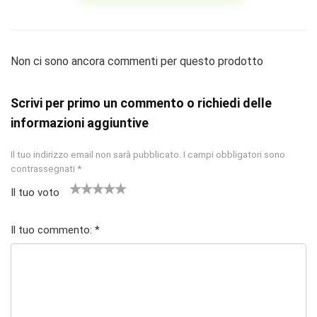
Non ci sono ancora commenti per questo prodotto
Scrivi per primo un commento o richiedi delle
informazioni aggiuntive
Il tuo indirizzo email non sarà pubblicato.
I campi obbligatori sono
contrassegnati
*
Il tuo voto
1
2
3
4 stelle
5 stelle su
st
stell
stelle
su 5
5
Il tuo commento:
*
el
e su
su 5
la
5
su
5