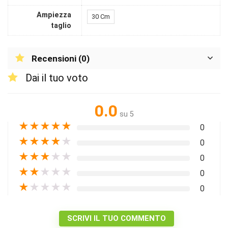
Ampiezza
30 Cm
taglio
Recensioni (0)
Dai il tuo voto
0.0
su 5
★
★
★
★
★
0
★
★
★
★
★
0
★
★
★
★
★
0
★
★
★
★
★
0
★
★
★
★
★
0
SCRIVI IL TUO COMMENTO