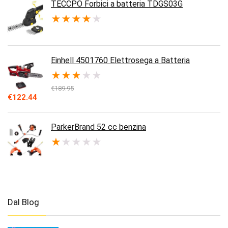
TECCPO Forbici a batteria TDGS03G
★
★
★
★
★
Einhell 4501760 Elettrosega a Batteria
★
★
★
★
★
€
189.95
Il
Il
€
122.44
prezzo
prezzo
originale
attuale
era:
è:
ParkerBrand 52 cc benzina
€189.95.
€122.44.
★
★
★
★
★
Dal Blog