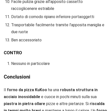
Facile pulizia grazie all’apposito cassetto
raccoglicenere estraibile
Dotato di comodo ripiano inferiore portaoggetti
Trasportabile facilmente tramite l’apposita maniglia e
due ruote
Ben accessoriato
CONTRO
Nessuno in particolare
Conclusioni
Il
forno da pizza KuKoo
ha una
robusta struttura in
acciaio inossidabile
e cuoce in pochi minuti sulla sua
piastra in pietra ollare
pizze e altre pietanze. Si
riscalda
in tempi molto brevi
e mantiene a lungo il calore. Un
forno