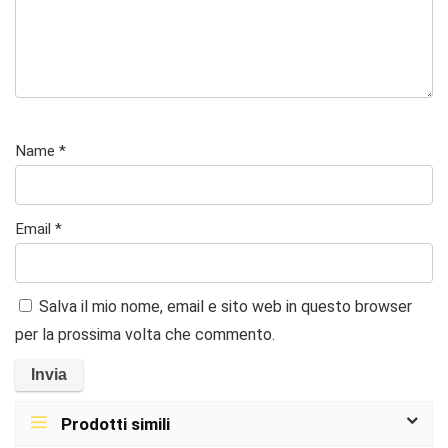
la
5
su
5
Name
*
Email
*
Salva il mio nome, email e sito web in questo browser
per la prossima volta che commento.
Prodotti simili