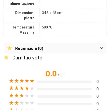
alimentazione
Dimensioni
34,5 x 48 cm
pietra
Temperatura
500 °C
Massima
Recensioni (0)
Dai il tuo voto
0.0
su 5
★
★
★
★
★
0
★
★
★
★
★
0
★
★
★
★
★
0
★
★
★
★
★
0