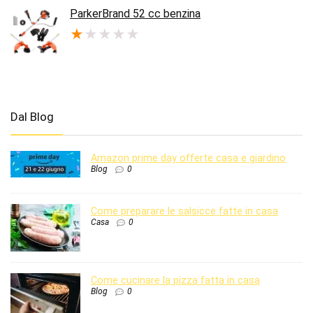
era:
è:
ParkerBrand 52 cc benzina
€189.95.
€122.44.
★
★
★
★
★
Dal Blog
Amazon prime day offerte casa e giardino
Blog
0
Come preparare le salsicce fatte in casa
Casa
0
Come cucinare la pizza fatta in casa
Blog
0