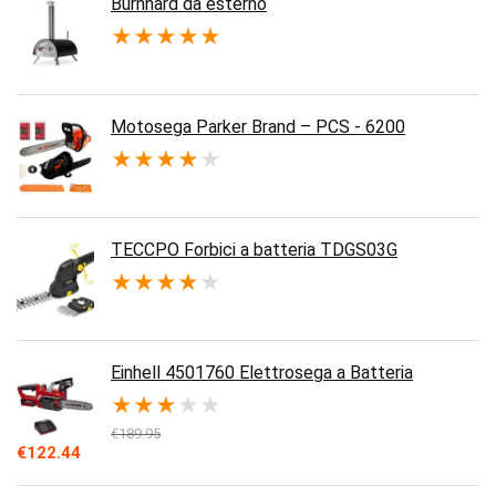
Burnhard da esterno
★
★
★
★
★
Motosega Parker Brand – PCS - 6200
★
★
★
★
★
TECCPO Forbici a batteria TDGS03G
★
★
★
★
★
Einhell 4501760 Elettrosega a Batteria
★
★
★
★
★
€
189.95
Il
Il
€
122.44
prezzo
prezzo
originale
attuale