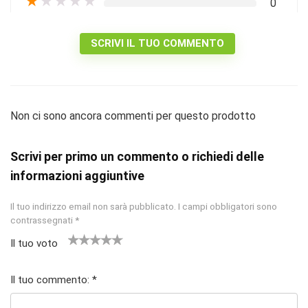
★
★
★
★
★
0
SCRIVI IL TUO COMMENTO
Non ci sono ancora commenti per questo prodotto
Scrivi per primo un commento o richiedi delle
informazioni aggiuntive
Il tuo indirizzo email non sarà pubblicato.
I campi obbligatori sono
contrassegnati
*
Il tuo voto
1
2
3
4 stelle
5 stelle su
st
stell
stelle
su 5
5
Il tuo commento:
*
el
e su
su 5