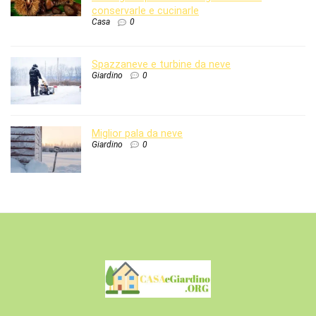
conservarle e cucinarle
Casa
0
Spazzaneve e turbine da neve
Giardino
0
Miglior pala da neve
Giardino
0