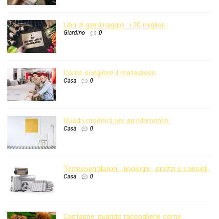
Libri di giardinaggio : i 20 migliori
Giardino
0
Come scegliere il materasso
Casa
0
Quadri moderni per arredamento
Casa
0
Termoventilatori : tipologie , prezzi e consigli.
Casa
0
Castagne: quando raccoglierle come