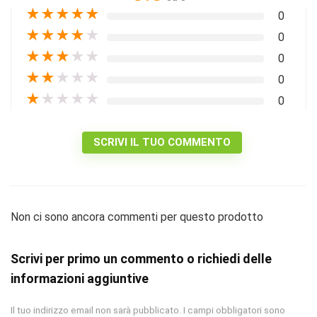
★
★
★
★
★
0
★
★
★
★
★
0
★
★
★
★
★
0
★
★
★
★
★
0
★
★
★
★
★
0
SCRIVI IL TUO COMMENTO
Non ci sono ancora commenti per questo prodotto
Scrivi per primo un commento o richiedi delle
informazioni aggiuntive
Il tuo indirizzo email non sarà pubblicato.
I campi obbligatori sono