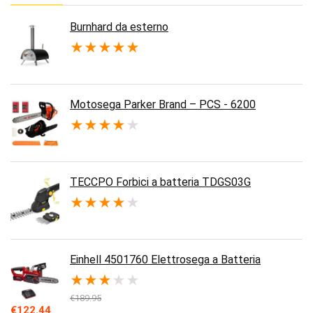
Burnhard da esterno
★
★
★
★
★
Motosega Parker Brand – PCS - 6200
★
★
★
★
★
TECCPO Forbici a batteria TDGS03G
★
★
★
★
★
Einhell 4501760 Elettrosega a Batteria
★
★
★
★
★
€
189.95
Il
Il
€
122.44