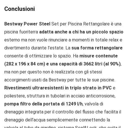
Conclusioni
Bestway Power Steel
Set per Piscina Rettangolare è una
piscina fuoriterra
adatta anche a chi ha un piccolo spazio
esterno ma non vuole rinunciare a momenti in totale relax e
divertimento durante l’estate. La
sua forma rettangolare
consente di ottimizzare lo spazio. Ha
misure contenute
(282 x 196 x 84 cm) e una capacità di 3662 litri (al 90%)
,
ma non per questo non è realizzata con gli stessi
accorgimenti usati da Bestway per tutte le sue piscine.
Rivestimenti ultraresistenti in triplo strato in PVC
e
poliestere, struttura in tubolari in acciaio anticorrosione,
pompa filtro della portata di 1249 l/h
, valvola di
drenaggio integrata per il controllo del flusso che facilita il
drenaggio dell’acqua semplicemente connettendo la
valvola al tubo da giardino, sistema Seal&Lock, che evita il