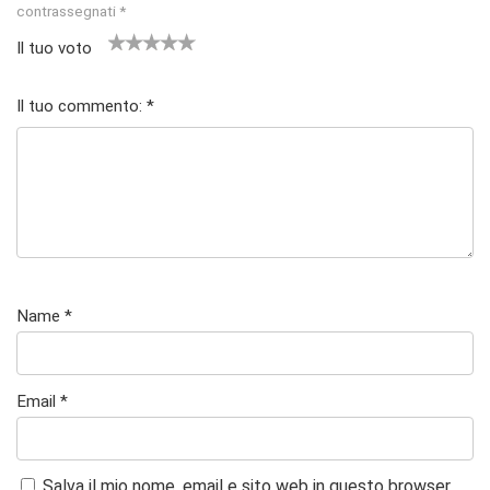
contrassegnati
*
Il tuo voto
1
2
3
4 stelle
5 stelle su
st
stell
stelle
su 5
5
Il tuo commento:
*
el
e su
su 5
la
5
su
5
Name
*
Email
*
Salva il mio nome, email e sito web in questo browser