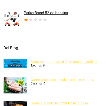
prezzo
prezzo
originale
attuale
era:
è:
ParkerBrand 52 cc benzina
€189.95.
€122.44.
★
★
★
★
★
Dal Blog
Amazon prime day offerte casa e giardino
Blog
0
Come preparare le salsicce fatte in casa
Casa
0
Come cucinare la pizza fatta in casa