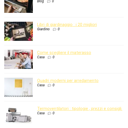
Blog
0
Libri di giardinaggio : i 20 migliori
Giardino
0
Come scegliere il materasso
Casa
0
Quadri moderni per arredamento
Casa
0
Termoventilatori : tipologie , prezzi e consigli.
Casa
0