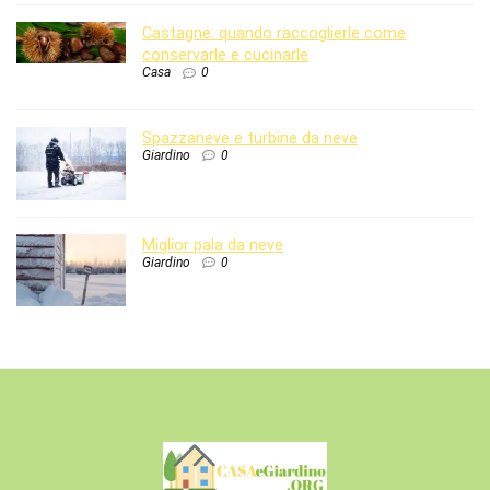
Castagne: quando raccoglierle come
conservarle e cucinarle
Casa
0
Spazzaneve e turbine da neve
Giardino
0
Miglior pala da neve
Giardino
0