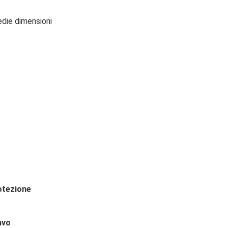
 medie dimensioni
otezione
avo