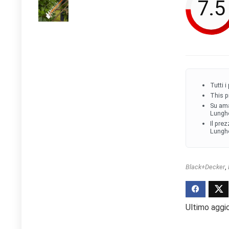
7.5
Tutti 
This p
Su ama
Lungh
Il pre
Lunghe
Black+Decker
,
Ultimo aggi