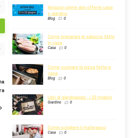
Amazon prime day offerte casa
e giardino
Blog
0
Come preparare le salsicce fatte
in casa
Casa
0
Come cucinare la pizza fatta in
casa
Blog
0
ma
ra
Libri di giardinaggio : i 20 migliori
Giardino
0
o
Come scegliere il materasso
Casa
0