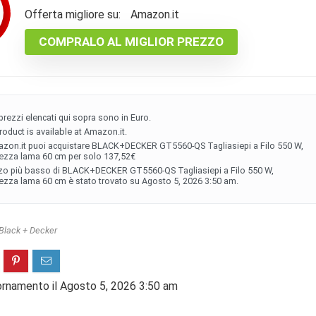
Offerta migliore su:
Amazon.it
COMPRALO AL MIGLIOR PREZZO
i prezzi elencati qui sopra sono in Euro.
roduct is available at Amazon.it.
zon.it puoi acquistare BLACK+DECKER GT5560-QS Tagliasiepi a Filo 550 W,
ezza lama 60 cm per solo 137,52€
zzo più basso di BLACK+DECKER GT5560-QS Tagliasiepi a Filo 550 W,
zza lama 60 cm è stato trovato su Agosto 5, 2026 3:50 am.
Black + Decker
ornamento il Agosto 5, 2026 3:50 am