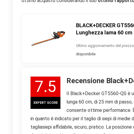
ottimo acquisto considerando il suo
ottimo rapporto
BLACK+DECKER GT5560-Q
Lunghezza lama 60 cm
Ultimo aggiornamento del prezzo
disponibile
Recensione Black+
7.5
Il Black+Decker GT5560-QS è un 
lunga 60 cm, di 25 mm di passo, 
EXPERT SCORE
consente ottime performance. È l
in quanto è indicato per il taglio di siepi di medi
tagliasiepi affidabile, sicuro, pratico. La posizion