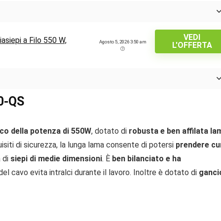
VEDI
iepi a Filo 550 W,
Agosto 5, 2026 3:50 am
L'OFFERTA
0-QS
rico della potenza di 550W
, dotato di
robusta e ben affilata la
uisiti di sicurezza, la lunga lama consente di potersi
prendere cu
a di
siepi di medie dimensioni
. È
ben bilanciato e ha
del cavo evita intralci durante il lavoro. Inoltre è dotato di
ganci