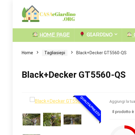
HOME PAGE
GIARDINO
Home
Tagliasiepi
Black+Decker GT5560-QS
Black+Decker GT5560-QS
QUALITÀ/PREZZO
Aggiungi la tu
Il prodotto è