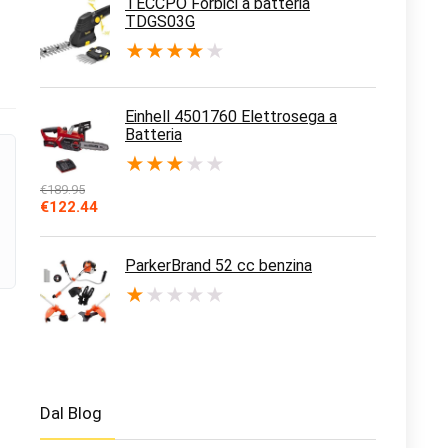
TECCPO Forbici a batteria
TDGS03G
★
★
★
★
★
Einhell 4501760 Elettrosega a
Batteria
★
★
★
★
★
€
189.95
Il
Il
€
122.44
prezzo
prezzo
originale
attuale
era:
è:
ParkerBrand 52 cc benzina
€189.95.
€122.44.
★
★
★
★
★
Dal Blog