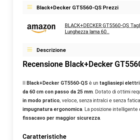
Black+Decker GT5560-QS Prezzi
BLACK+DECKER GT5560-QS Taglias
Lunghezza lama 60...
Descrizione
Recensione Black+Decker GT556
Il
Black+Decker GT5560-QS
è un
tagliasiepi elett
da 60 cm con passo da 25 mm
. Dotato di ottimi req
in modo pratico
, veloce, senza intralci e senza fatic
impugnatura ergonomica
. La posizione intelligente 
fissacavo per maggior sicurezza
.
Caratteristiche