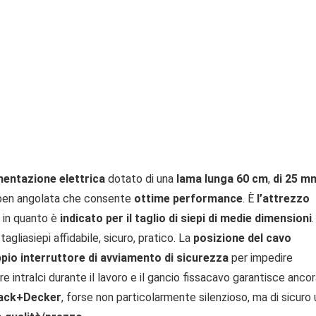
imentazione elettrica
dotato di una
lama lunga 60 cm
,
di 25 m
ra ben angolata che consente
ottime performance
. È
l’attrezzo
, in quanto è
indicato per il taglio di siepi di medie dimensioni
.
 tagliasiepi affidabile, sicuro, pratico. La
posizione del cavo
pio interruttore di avviamento di sicurezza
per impedire
e intralci durante il lavoro e il gancio fissacavo garantisce anco
lack+Decker
, forse non particolarmente silenzioso, ma di sicuro 