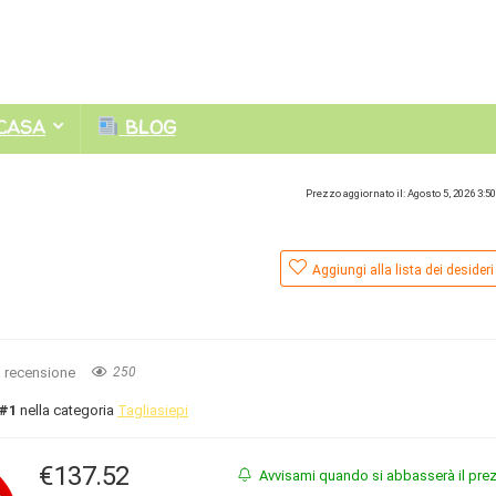
CASA
BLOG
Prezzo aggiornato il: Agosto 5, 2026 3:5
Aggiungi alla lista dei desideri
a recensione
250
#1
nella categoria
Tagliasiepi
€
137.52
Avvisami quando si abbasserà il pre